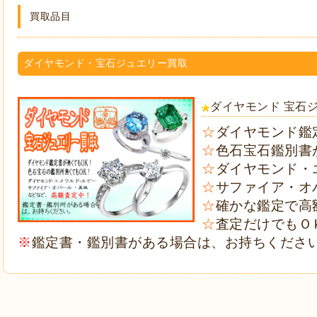
買取品目
ダイヤモンド・宝石ジュエリー買取
ダイヤモンド 宝石
☆
ダイヤモンド鑑
☆
色石宝石鑑別書
☆
ダイヤモンド・
☆
サファイア・オ
☆
確かな鑑定で高
☆
査定だけでもＯ
※
鑑定書・鑑別書がある場合は、お持ちくださ