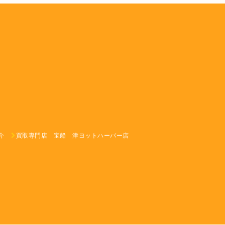
介
買取専門店 宝船 津ヨットハーバー店