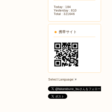
Today :
184
Yesterday :
810
Total :
321646
携帯サイト
Select Language
▼