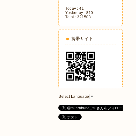
Today :
41
Yesterday :
810
Total :
321503
携帯サイト
Select Language
▼