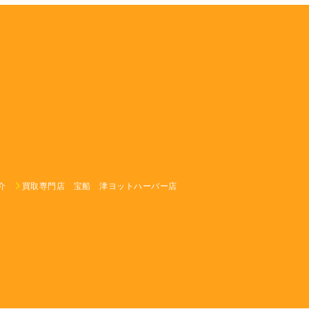
介
買取専門店 宝船 津ヨットハーバー店